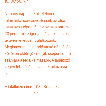
lépések?
Néhány napon belül telefonon
felhívunk, hogy egyeztessük az első
találkozó időpontját. Ez az alkalom 15-
20 percet vesz igénybe és ekkor csak a
te gyermekeddel foglalkozunk.
Megismerheti a leendő tanító nénijét és
közösen eldöntjük melyik csoport lenne
számára a legalkalmasabb. A találkozó
végén lehetőség lesz a beiratkozásra
is.
A találkozó címe: 1039 Budapest,
Rákóczi utca 36. A Csillag Center
bevásárlóközpont emeletén, a